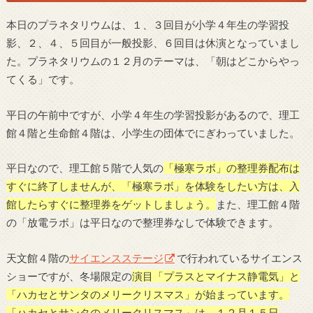
本日のプラネタリウムは、１、３回目が小学４年生の学習投
影、２、４、５回目が一般投影、６回目は休演となっていまし
た。プラネタリウムの１２月のテーマは、「朝はどこからやっ
てくる」です。
平日の午前中ですが、小学４年生の学習投影があるので、理工
館４階と生命館４階は、小学生の団体でにぎわっていました。
平日なので、理工館５階で人気の
「極寒ラボ」の整理券配布は
すぐに終了しませんが、「極寒ラボ」を体験をしたい方は、入
館したらすぐに整理券をゲットしましょう。
また、理工館４階
の「放電ラボ」は平日なので整理券なしで体験できます。
天文館４階の
サイエンスステージ
で行われているサイエンス
ショーですが、冬場限定の
演目「プラスとマイナス静電気」と
「ハカセとサンタのメリークリスマス」が始まっています。
「ハカセとサンタのメリークリスマス」は、１２月１５日