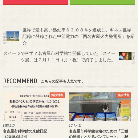
世界で最も高い熱効率６３.０８％を達成し、ギネス世界
記録に登録された中部電力の「西名古屋火力発電所」を紹
介
スイーツで科学？名古屋市科学館で開催していた「スイー
ツ展」は２月１１日（月・祝）で終了しました。
RECOMMEND
こちらの記事も人気です。
施設情報
施設情報
2018.5.24
2017.4.23
名古屋市科学館の来館日記
名古屋市科学館攻略のための「三種
（2018.05.24）
の神器」となるパンフレット、「秘