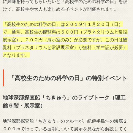
に興味を持ってもらいたいと「高校生のための科学の日」を設
けて、高校生や大人も楽しめるイベントが開催されます。
「高校生のための科学の日」は２０１９年１月２０日（日）
で、通常、高校生の観覧料は５００円（プラネタリウムと常設
展示室）、２００円（展示室のみ）が必要ですが、この日は観
覧料（プラネタリウムと常設展示室）が無料（学生証が必要）
となります。
「高校生のための科学の日」の特別イベント
地球深部探査船「ちきゅう」のライブトーク（理工
館６階・展示室）
地球深部探査船「ちきゅう」のクルーが、紀伊半島沖の海底２,
０００ｍで行っている掘削について展示を見ながら解説してく