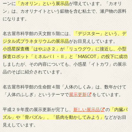
ーンに
「カオリン」という展示品
が増えています。「カオリ
ン」は、カオリナイトという鉱物を含む粘土で、瀬戸物の原料
になります。
名古屋市科学館の天文館５階には、
「デジスター」という、デ
ジタル式プラネタリウムの展示品
がお目見えしています。
小惑星探査機「はやぶさ２」が「リュウグウ」に接近し、小型
探査ロボット「ミネルバⅠ・Ⅱ」と「MASCOT」の投下に成功
しましたが、その内容についても、小惑星「イトカワ」の展示
品のそばに紹介されています。
名古屋市科学館の生命館４階「人体のしくみ」は、数年かけて
「人体のふしぎ」というテーマで
展示更新
をしています。
平成２９年度の展示更新が完了し、
新しい展示品
の
「内臓パ
ズル」や「骨パズル」、「筋肉を動かしてみよう」
などがお目
見えしています。