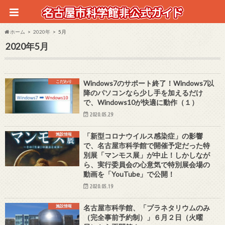
ホーム
2020年
5月
2020年5月
こだわり
Windows7のサポート終了！Windows7以
降のパソコンなら少し手を加えるだけ
で、Windows10が快適に動作（１）
2020.05.29
施設情報
「新型コロナウイルス感染症」の影響
で、名古屋市科学館で開催予定だった特
別展「マンモス展」が中止！しかしなが
ら、実行委員会の心意気で特別展会場の
動画を「YouTube」で公開！
2020.05.19
施設情報
名古屋市科学館、「プラネタリウムのみ
（完全事前予約制）」６月２日（火曜