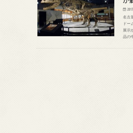
2017
名古
ドー
展示
品の