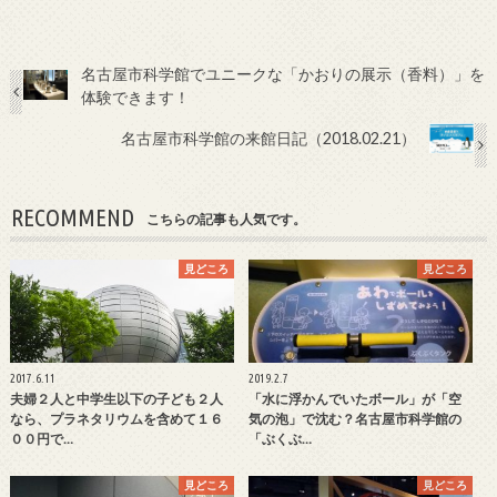
名古屋市科学館でユニークな「かおりの展示（香料）」を
体験できます！
名古屋市科学館の来館日記（2018.02.21）
RECOMMEND
こちらの記事も人気です。
見どころ
見どころ
2017.6.11
2019.2.7
夫婦２人と中学生以下の子ども２人
「水に浮かんでいたボール」が「空
なら、プラネタリウムを含めて１６
気の泡」で沈む？名古屋市科学館の
００円で…
「ぶくぶ…
見どころ
見どころ