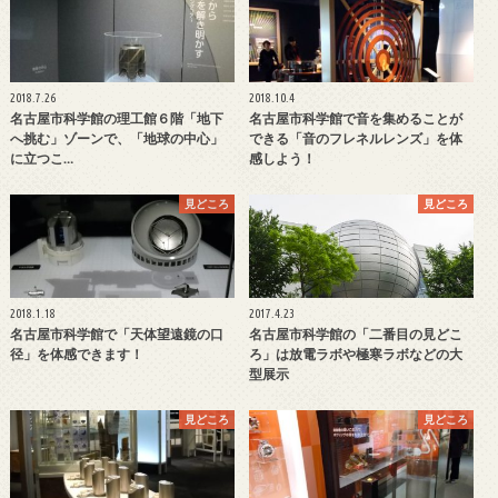
2018.7.26
2018.10.4
名古屋市科学館の理工館６階「地下
名古屋市科学館で音を集めることが
へ挑む」ゾーンで、「地球の中心」
できる「音のフレネルレンズ」を体
に立つこ…
感しよう！
見どころ
見どころ
2018.1.18
2017.4.23
名古屋市科学館で「天体望遠鏡の口
名古屋市科学館の「二番目の見どこ
径」を体感できます！
ろ」は放電ラボや極寒ラボなどの大
型展示
見どころ
見どころ