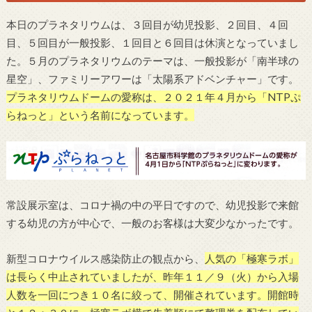
本日のプラネタリウムは、３回目が幼児投影、２回目、４回
目、５回目が一般投影、１回目と６回目は休演となっていまし
た。５月のプラネタリウムのテーマは、一般投影が「南半球の
星空」、ファミリーアワーは「太陽系アドベンチャー」です。
プラネタリウムドームの愛称は、２０２１年４月から「NTPぷ
らねっと」という名前になっています。
常設展示室は、コロナ禍の中の平日ですので、幼児投影で来館
する幼児の方が中心で、一般のお客様は大変少なかったです。
新型コロナウイルス感染防止の観点から、
人気の「極寒ラボ」
は長らく中止されていましたが、昨年１１／９（火）から入場
人数を一回につき１０名に絞って、開催されています。開館時