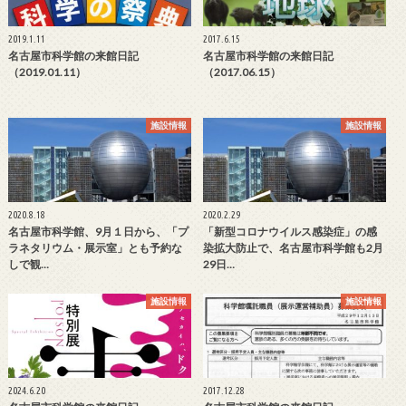
2019.1.11
2017.6.15
名古屋市科学館の来館日記
名古屋市科学館の来館日記
（2019.01.11）
（2017.06.15）
施設情報
施設情報
2020.8.18
2020.2.29
名古屋市科学館、9月１日から、「プ
「新型コロナウイルス感染症」の感
ラネタリウム・展示室」とも予約な
染拡大防止で、名古屋市科学館も2月
しで観…
29日…
施設情報
施設情報
2024.6.20
2017.12.28