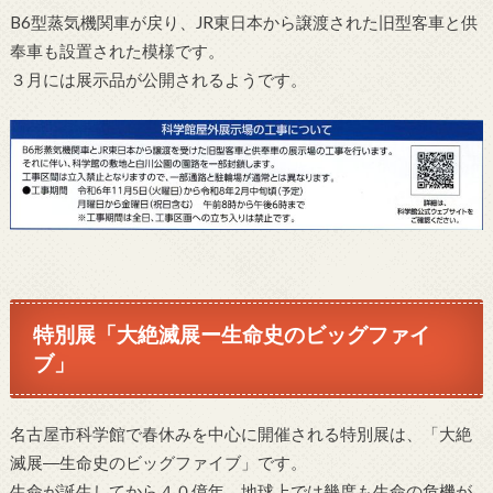
B6型蒸気機関車が戻り、JR東日本から譲渡された旧型客車と供
奉車も設置された模様です。
３月には展示品が公開されるようです。
特別展「大絶滅展ー生命史のビッグファイ
ブ」
名古屋市科学館で春休みを中心に開催される特別展は、「大絶
滅展―生命史のビッグファイブ」です。
生命が誕生してから４０億年、地球上では幾度も生命の危機が